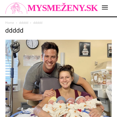
MYSMEŽENY.SK
Home
ddddd
ddddd
ddddd