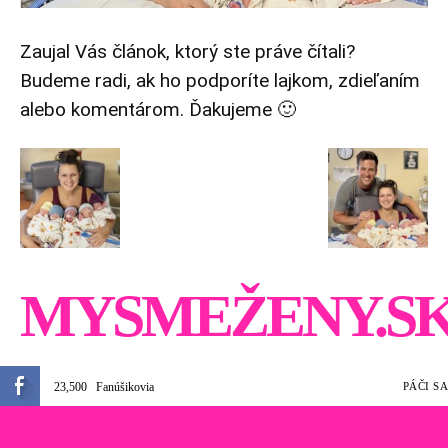
Zaujal Vás článok, ktorý ste práve čítali?
Budeme radi, ak ho podporíte lajkom, zdieľaním
alebo komentárom. Ďakujeme 🙂
MYSMEŽENY.S
23,500
Fanúšikovia
PÁČI SA