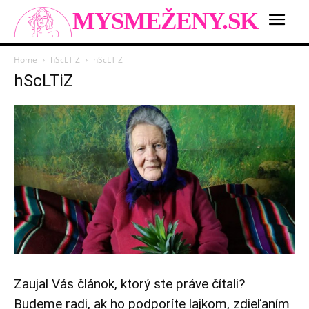
MYSMEŽENY.SK
Home
hScLTiZ
hScLTiZ
hScLTiZ
Zaujal Vás článok, ktorý ste práve čítali?
Budeme radi, ak ho podporíte lajkom, zdieľaním