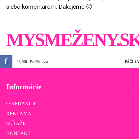
alebo komentárom. Ďakujeme 🙂
MYSMEŽENY.S
23,500
Fanúšikovia
PÁČI SA
Informácie
O REDAKCII
REKLAMA
SÚŤAŽE
KONTAKT