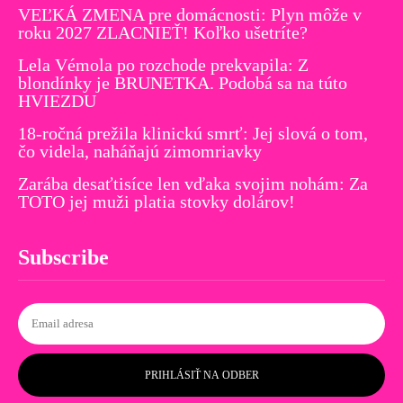
VEĽKÁ ZMENA pre domácnosti: Plyn môže v
roku 2027 ZLACNIEŤ! Koľko ušetríte?
Lela Vémola po rozchode prekvapila: Z
blondínky je BRUNETKA. Podobá sa na túto
HVIEZDU
18-ročná prežila klinickú smrť: Jej slová o tom,
čo videla, naháňajú zimomriavky
Zarába desaťtisíce len vďaka svojim nohám: Za
TOTO jej muži platia stovky dolárov!
Subscribe
PRIHLÁSIŤ NA ODBER