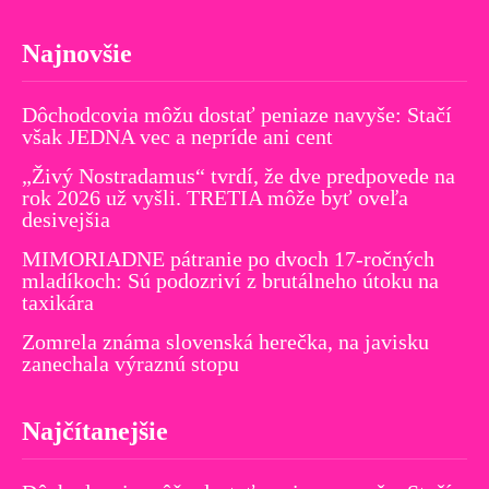
Najnovšie
Dôchodcovia môžu dostať peniaze navyše: Stačí
však JEDNA vec a nepríde ani cent
„Živý Nostradamus“ tvrdí, že dve predpovede na
rok 2026 už vyšli. TRETIA môže byť oveľa
desivejšia
MIMORIADNE pátranie po dvoch 17-ročných
mladíkoch: Sú podozriví z brutálneho útoku na
taxikára
Zomrela známa slovenská herečka, na javisku
zanechala výraznú stopu
Najčítanejšie