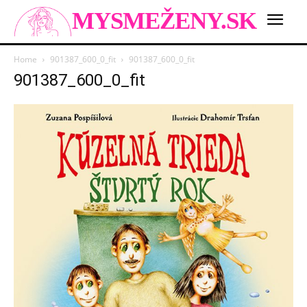
MYSMEŽENY.SK
Home
901387_600_0_fit
901387_600_0_fit
901387_600_0_fit