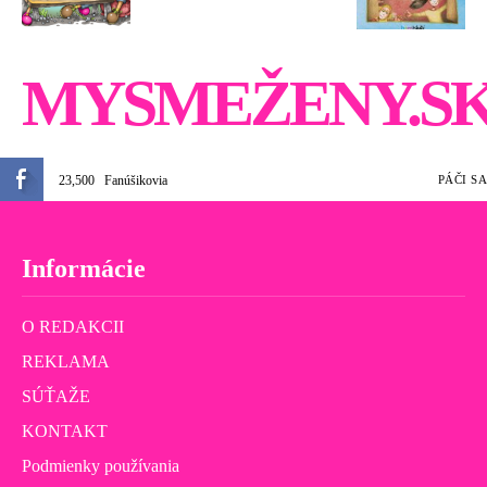
MYSMEŽENY.S
23,500
Fanúšikovia
PÁČI SA
Informácie
O REDAKCII
REKLAMA
SÚŤAŽE
KONTAKT
Podmienky používania