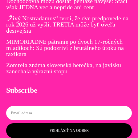
Dôchodcovia môžu dostať peniaze navyše: Stačí
však JEDNA vec a nepríde ani cent
„Živý Nostradamus“ tvrdí, že dve predpovede na
rok 2026 už vyšli. TRETIA môže byť oveľa
desivejšia
MIMORIADNE pátranie po dvoch 17-ročných
mladíkoch: Sú podozriví z brutálneho útoku na
taxikára
Zomrela známa slovenská herečka, na javisku
zanechala výraznú stopu
Subscribe
PRIHLÁSIŤ NA ODBER