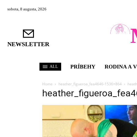
sobota, 8 augusta, 2026
NEWSLETTER
PRÍBEHY
RODINA A 
ALL
Home
heather_figueroa_fea4646-1536×864
heat
heather_figueroa_fea