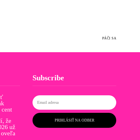
PÁČI SA
Subscribe
ať
ak
 cent
í, že
PRIHLÁSIŤ NA ODBER
026 už
 oveľa