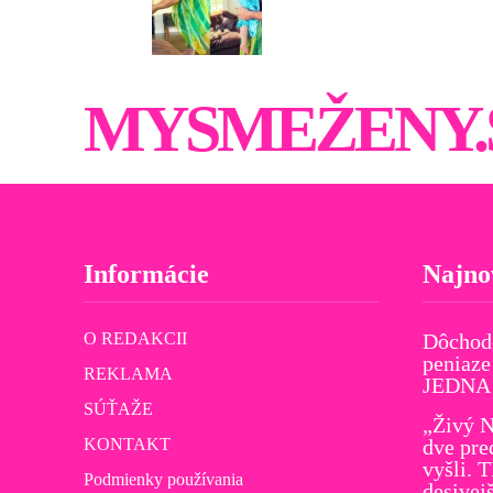
MYSMEŽENY.
Informácie
Najno
O REDAKCII
Dôchod
peniaze
REKLAMA
JEDNA v
SÚŤAŽE
„Živý N
KONTAKT
dve pre
vyšli. 
Podmienky používania
desivej