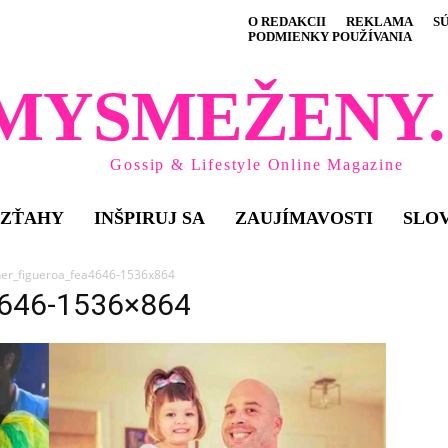
O REDAKCII
REKLAMA
S
PODMIENKY POUŽÍVANIA
MYSMEŽENY.
Gossip & Lifestyle Online Magazine
VZŤAHY
INŠPIRUJ SA
ZAUJÍMAVOSTI
SLO
her_figueroa_fea4646-1536x864
4646-1536×864