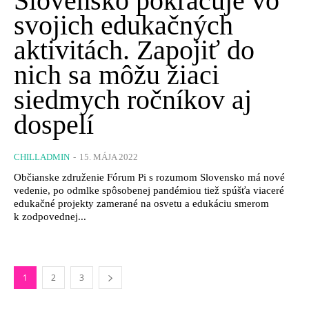
Slovensko pokračuje vo
svojich edukačných
aktivitách. Zapojiť do
nich sa môžu žiaci
siedmych ročníkov aj
dospelí
CHILLADMIN
-
15. MÁJA 2022
Občianske združenie Fórum Pi s rozumom Slovensko má nové
vedenie, po odmlke spôsobenej pandémiou tiež spúšťa viaceré
edukačné projekty zamerané na osvetu a edukáciu smerom
k zodpovednej...
1
2
3