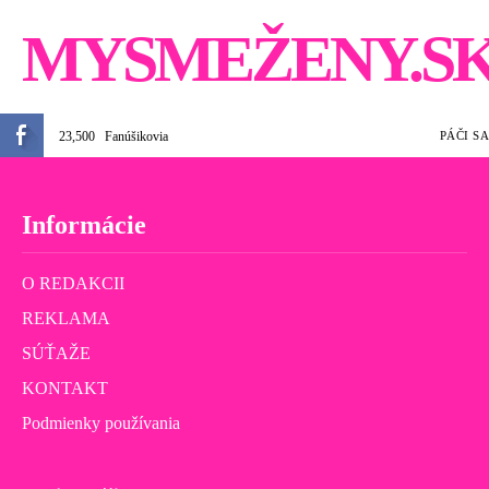
MYSMEŽENY.S
23,500
Fanúšikovia
PÁČI SA
Informácie
O REDAKCII
REKLAMA
SÚŤAŽE
KONTAKT
Podmienky používania