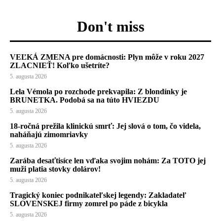
Don't miss
VEĽKÁ ZMENA pre domácnosti: Plyn môže v roku 2027
ZLACNIEŤ! Koľko ušetríte?
5. augusta 2026
Lela Vémola po rozchode prekvapila: Z blondínky je
BRUNETKA. Podobá sa na túto HVIEZDU
5. augusta 2026
18-ročná prežila klinickú smrť: Jej slová o tom, čo videla,
naháňajú zimomriavky
5. augusta 2026
Zarába desaťtisíce len vďaka svojim nohám: Za TOTO jej
muži platia stovky dolárov!
5. augusta 2026
Tragický koniec podnikateľskej legendy: Zakladateľ
SLOVENSKEJ firmy zomrel po páde z bicykla
5. augusta 2026