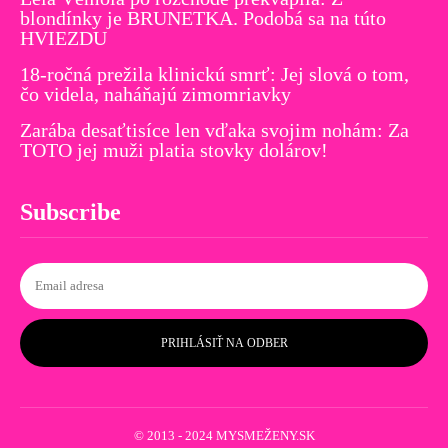
blondínky je BRUNETKA. Podobá sa na túto
HVIEZDU
18-ročná prežila klinickú smrť: Jej slová o tom,
čo videla, naháňajú zimomriavky
Zarába desaťtisíce len vďaka svojim nohám: Za
TOTO jej muži platia stovky dolárov!
Subscribe
PRIHLÁSIŤ NA ODBER
© 2013 - 2024 MYSMEŽENY.SK