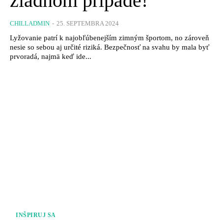
žiadnom prípade!
CHILLADMIN
-
25. SEPTEMBRA 2024
Lyžovanie patrí k najobľúbenejším zimným športom, no zároveň
nesie so sebou aj určité riziká. Bezpečnosť na svahu by mala byť
prvoradá, najmä keď ide...
INŠPIRUJ SA