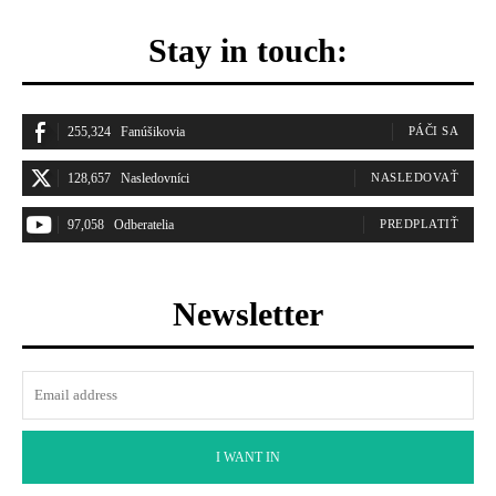
Stay in touch:
255,324
Fanúšikovia
PÁČI SA
128,657
Nasledovníci
NASLEDOVAŤ
97,058
Odberatelia
PREDPLATIŤ
Newsletter
I WANT IN