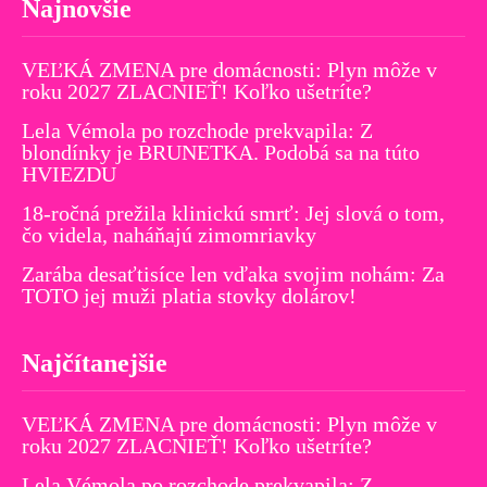
Najnovšie
VEĽKÁ ZMENA pre domácnosti: Plyn môže v
roku 2027 ZLACNIEŤ! Koľko ušetríte?
Lela Vémola po rozchode prekvapila: Z
blondínky je BRUNETKA. Podobá sa na túto
HVIEZDU
18-ročná prežila klinickú smrť: Jej slová o tom,
čo videla, naháňajú zimomriavky
Zarába desaťtisíce len vďaka svojim nohám: Za
TOTO jej muži platia stovky dolárov!
Najčítanejšie
VEĽKÁ ZMENA pre domácnosti: Plyn môže v
roku 2027 ZLACNIEŤ! Koľko ušetríte?
Lela Vémola po rozchode prekvapila: Z