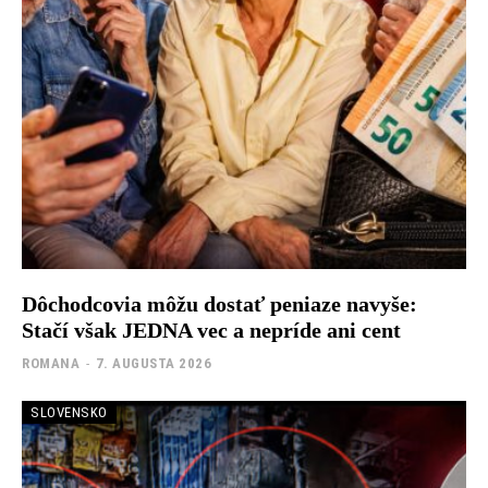
Dôchodcovia môžu dostať peniaze navyše:
Stačí však JEDNA vec a nepríde ani cent
ROMANA
-
7. AUGUSTA 2026
SLOVENSKO