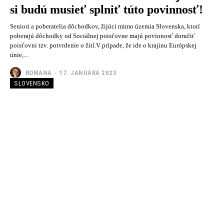
si budú musieť splniť túto povinnosť!
Seniori a poberatelia dôchodkov, žijúci mimo územia Slovenska, ktorí
poberajú dôchodky od Sociálnej poisťovne majú povinnosť doručiť
poisťovni tzv. potvrdenie o žití.V prípade, že ide o krajinu Európskej
únie,...
ROMANA
-
17. JANUÁRA 2023
SLOVENSKO