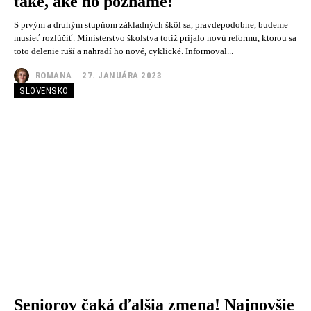
také, aké ho poznáme!
S prvým a druhým stupňom základných škôl sa, pravdepodobne, budeme
musieť rozlúčiť. Ministerstvo školstva totiž prijalo novú reformu, ktorou sa
toto delenie ruší a nahradí ho nové, cyklické. Informoval...
ROMANA
-
27. JANUÁRA 2023
SLOVENSKO
Seniorov čaká ďalšia zmena! Najnovšie