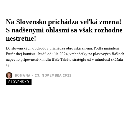
Na Slovensko prichádza veľká zmena!
S nadšenými ohlasmi sa však rozhodne
nestretne!
Do slovenských obchodov prichádza obrovská zmena. Podľa nariadení
Európskej komisie, budú od júla 2024, vrchnáčiky na plastových fľašiach
napevno pripevnené k hrdlu fľaše.Takúto stratégiu už v minulosti skúšala
aj...
ROMANA
-
23. NOVEMBRA 2022
SLOVENSKO