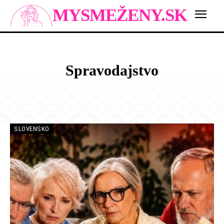
MYSMEŽENY.SK
Spravodajstvo
CELEBRITY
CESTOVANIE
KORONAVIRUS
ZÁBAVA
SLOVENSKO