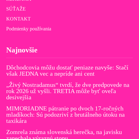
SÚŤAŽE
KONTAKT
Podmienky používania
Najnovšie
Dôchodcovia môžu dostať peniaze navyše: Stačí
však JEDNA vec a nepríde ani cent
„Živý Nostradamus“ tvrdí, že dve predpovede na
rok 2026 už vyšli. TRETIA môže byť oveľa
desivejšia
MIMORIADNE pátranie po dvoch 17-ročných
mladíkoch: Sú podozriví z brutálneho útoku na
taxikára
Zomrela známa slovenská herečka, na javisku
zanechala výraznú stopu