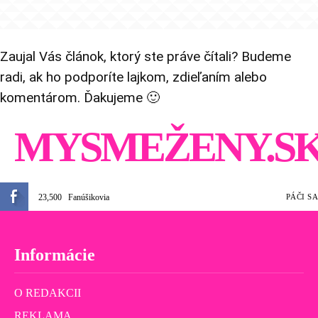
Zaujal Vás článok, ktorý ste práve čítali? Budeme
radi, ak ho podporíte lajkom, zdieľaním alebo
komentárom. Ďakujeme 🙂
MYSMEŽENY.S
23,500
Fanúšikovia
PÁČI SA
Informácie
O REDAKCII
REKLAMA