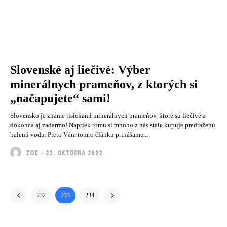
Slovenské aj liečivé: Výber
minerálnych prameňov, z ktorých si
„načapujete“ sami!
Slovensko je známe tisíckami minerálnych prameňov, ktoré sú liečivé a
dokonca aj zadarmo! Napriek tomu si mnoho z nás stále kupuje predraženú
balenú vodu. Preto Vám tomto článku prinášame...
ZOE
-
22. OKTÓBRA 2022
232
233
234