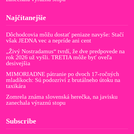
Najčítanejšie
Dôchodcovia môžu dostať peniaze navyše: Stačí
však JEDNA vec a nepríde ani cent
„Živý Nostradamus“ tvrdí, že dve predpovede na
rok 2026 už vyšli. TRETIA môže byť oveľa
desivejšia
MIMORIADNE pátranie po dvoch 17-ročných
mladíkoch: Sú podozriví z brutálneho útoku na
taxikára
Zomrela známa slovenská herečka, na javisku
zanechala výraznú stopu
Subscribe